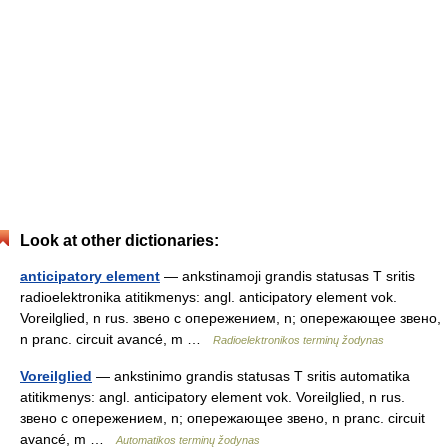
Look at other dictionaries:
anticipatory element
— ankstinamoji grandis statusas T sritis
radioelektronika atitikmenys: angl. anticipatory element vok.
Voreilglied, n rus. звено с опережением, n; опережающее звено,
n pranc. circuit avancé, m …
Radioelektronikos terminų žodynas
Voreilglied
— ankstinimo grandis statusas T sritis automatika
atitikmenys: angl. anticipatory element vok. Voreilglied, n rus.
звено с опережением, n; опережающее звено, n pranc. circuit
avancé, m …
Automatikos terminų žodynas