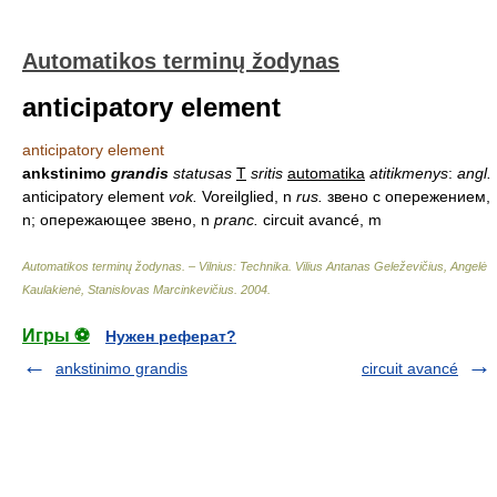
Automatikos terminų žodynas
anticipatory element
anticipatory element
ankstinimo
grandis
statusas
T
sritis
automatika
atitikmenys
:
angl.
anticipatory element
vok.
Voreilglied, n
rus.
звено с опережением,
n; опережающее звено, n
pranc.
circuit avancé, m
Automatikos terminų žodynas. – Vilnius: Technika
.
Vilius Antanas Geleževičius, Angelė
Kaulakienė, Stanislovas Marcinkevičius
.
2004
.
Игры ⚽
Нужен реферат?
ankstinimo grandis
circuit avancé