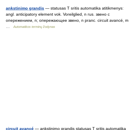
ankstinimo grandis
— statusas T sritis automatika atitikmenys:
angl. anticipatory element vok. Voreilglied, n rus. звено с
опережением, n; опережающее звено, n pranc. circuit avancé, m
…
Automatikos terminų žodynas
circuit avancé
— ankstinimo grandis statusas T sritis automatika