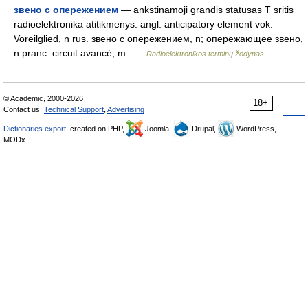
звено с опережением
— ankstinamoji grandis statusas T sritis
radioelektronika atitikmenys: angl. anticipatory element vok.
Voreilglied, n rus. звено с опережением, n; опережающее звено,
n pranc. circuit avancé, m …
Radioelektronikos terminų žodynas
© Academic, 2000-2026
18+
Contact us:
Technical Support
,
Advertising
Dictionaries export
, created on PHP,
Joomla,
Drupal,
WordPress,
MODx.